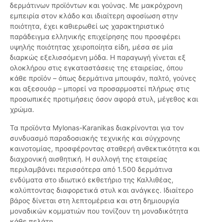
δερμάτινων προϊόντων και γούνας. Με μακρόχρονη
εμπειρία στον κλάδο και ιδιαίτερη αφοσίωση στην
ποιότητα, έχει καθιερωθεί ως χαρακτηριστικό
παράδειγμα ελληνικής επιχείρησης που προσφέρει
υψηλής ποιότητας χειροποίητα είδη, μέσα σε μία
διαρκώς εξελισσόμενη μόδα. Η παραγωγή γίνεται εξ
ολοκλήρου στις εγκαταστάσεις της εταιρείας, όπου
κάθε προϊόν – όπως δερμάτινα μπουφάν, παλτό, γούνες
και αξεσουάρ – μπορεί να προσαρμοστεί πλήρως στις
προσωπικές προτιμήσεις όσον αφορά στυλ, μέγεθος και
χρώμα.
Τα προϊόντα Mylonas-Karanikas διακρίνονται για τον
συνδυασμό παραδοσιακής τεχνικής και σύγχρονης
καινοτομίας, προσφέροντας σταθερή ανθεκτικότητα και
διαχρονική αισθητική. Η συλλογή της εταιρείας
περιλαμβάνει περισσότερα από 1.500 δερμάτινα
ενδύματα στο ιδιωτικό εκθετήριο της Καλλιθέας,
καλύπτοντας διαφορετικά στυλ και ανάγκες. Ιδιαίτερο
βάρος δίνεται στη λεπτομέρεια και στη δημιουργία
μοναδικών κομματιών που τονίζουν τη μοναδικότητα
κάθε πελάτη.