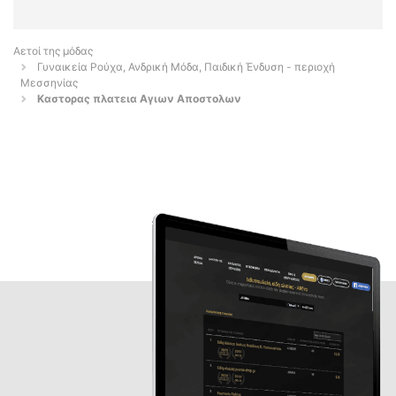
Αετοί της μόδας
Γυναικεία Ρούχα, Ανδρική Μόδα, Παιδική Ένδυση - περιοχή
Μεσσηνίας
Καστορας πλατεια Αγιων Αποστολων