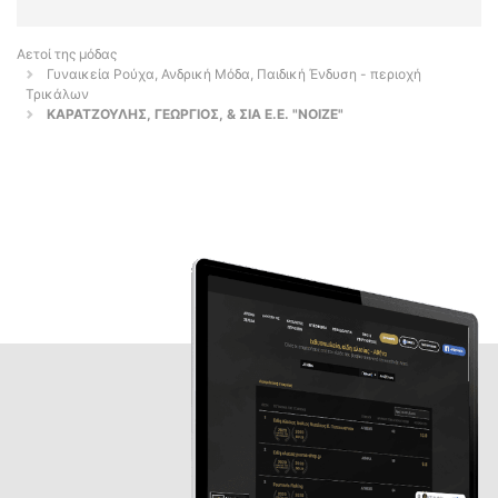
Αετοί της μόδας
Γυναικεία Ρούχα, Ανδρική Μόδα, Παιδική Ένδυση - περιοχή
Τρικάλων
ΚΑΡΑΤΖΟΥΛΗΣ, ΓΕΩΡΓΙΟΣ, & ΣΙΑ Ε.Ε. "NOIZE"