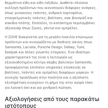
δερμάτινα είδη και είδη ταξιδίου. Διαθέτει πλούσια
συλλογή προϊόντων που ικανοποιούν διάφορες ανάγκες,
όπως γυναικείες τσάντες, ανδρικά πορτοφόλια,
επαγγελματικές τσάντες, βαλίτσες, σακ βουαγιάζ και
σακίδια πλάτης. Επιπλέον, το κατάστημα περιλαμβάνει
αξεσουάρ όπως ζώνες, γάντια και ομπρέλες.
Η ΖΩΗΣ διακρίνεται για τη μεγάλη ποικιλία επώνυμων
προϊόντων και συνεργάζεται με διεθνείς οίκους όπως
Samsonite, Lacoste, Porsche Design, Delsey, Tumi,
Eastpak και άλλες γνωστές εταιρείες. Ένα ιδιαίτερο
χαρακτηριστικό της είναι η λειτουργία ως
εξουσιοδοτημένο κέντρο σέρβις βαλιτσών Samsonite,
προσφέροντας επιπλέον υπηρεσίες επισκευής σε
βαλίτσες, τσάντες και ομπρέλες διαφόρων μαρκών. Η
συνεχής προσήλωση στην ποιότητα και η αξιόπιστη
εξυπηρέτηση ενισχύουν τη φήμη της στην αγορά τόσο
για λιανική όσο και για χονδρική πώληση.
Αξιολογήσεις από τους παρακάτω
ιστότοπους