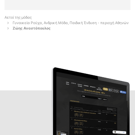
Αετοί της μόδας
Γυναικεία Ρούχα, Ανδρική Μόδα, Παιδική Ένδυση - περιοχή Αθηνών
Ζώης Αναστόπουλος