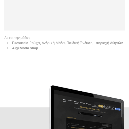
Αετοί της μόδας
Γυναικεία Ρούχα, Ανδρική Μόδα, Παιδική Ένδυση - περιοχή Αθηνών
Algi Moda shop