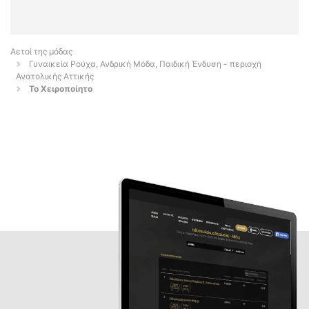
Αετοί της μόδας
Γυναικεία Ρούχα, Ανδρική Μόδα, Παιδική Ένδυση - περιοχή
Ανατολικής Αττικής
Το Χειροποίητο