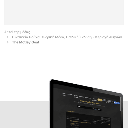
Αετοί της μόδας
Γυναικεία Ρούχα, Ανδρική Μόδα, Παιδική Ένδυση - περιοχή Αθηνών
The Motley Goat