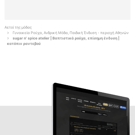
Αετοί της μόδας
Γυναικεία Ρούχα, Ανδρική Μόδα, Παιδική Ένδυση - περιοχή Αθηνών
sugar n' spice atelier | Βαπτιστικά ρούχα, επίσημη ένδυση |
κατόπιν ραντεβού