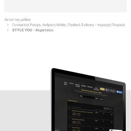
Αετοί της μόδας
Γυναικεία Ρούχα, Ανδρική Μόδα, Παιδική Ένδυση - περιοχή Πειραιά
STYLE YOU - Κερατσίνι