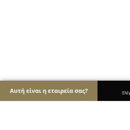
Αυτή είναι η εταιρεία σας?
Ελέ
Αετοί της μόδας
Γυναικεία Ρούχα, Ανδρική Μόδ