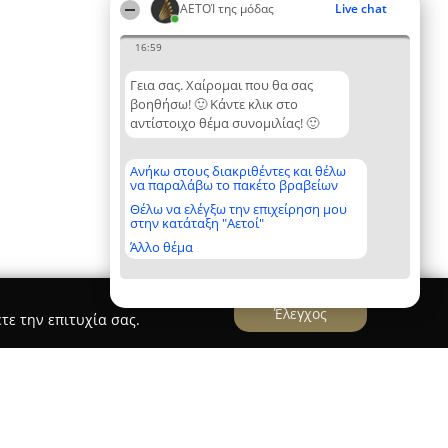
ΑΕΤΟΊ της μόδας
Live chat
16:59
Γεια σας. Χαίρομαι που θα σας
βοηθήσω! 🙂 Κάντε κλικ στο
αντίστοιχο θέμα συνομιλίας! 🙂
Ανήκω στους διακριθέντες και θέλω
να παραλάβω το πακέτο βραβείων
Θέλω να ελέγξω την επιχείρηση μου
στην κατάταξη "Αετοί"
Άλλο θέμα
Έλεγχος
τε την επιτυχία σας.