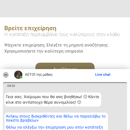
Βρείτε επιχείρηση
Η κατάταξη περιλαμβάνει τους καλύτερους στον κλάδο
Ψάχνετε επιχείρηση; Ελέγξτε τη μηχανή αναζήτησης.
Χρησιμοποιήστε την καλύτερη υπηρεσία
Αναζήτηση
ΑΕΤΟΊ της μόδας
Live chat
04:02
Γεια σας. Χαίρομαι που θα σας βοηθήσω! 🙂 Κάντε
κλικ στο αντίστοιχο θέμα συνομιλίας! 🙂
Διοργανωτής της
Κατάταξη
Επικοινωνία
Ανήκω στους διακριθέντες και θέλω να παραλάβω το
κατάταξης
Διακριθέντες
Επικοινωνία
πακέτο βραβείων
BEAUTIFUL COMPANY
Λίστα όλων
Μονοπρόσωπη ΙΚΕ
των
Θέλω να ελέγξω την επιχείρηση μου στην κατάταξη
ΤΗΛ. ΕΠΙΚΟΙΝΩΝΙΑΣ:
διακριθέντων