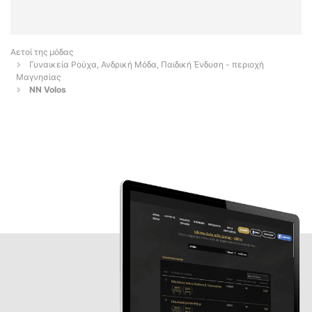
Αετοί της μόδας
Γυναικεία Ρούχα, Ανδρική Μόδα, Παιδική Ένδυση - περιοχή
Μαγνησίας
NN Volos