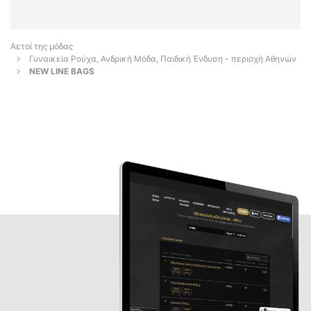
Αετοί της μόδας
Γυναικεία Ρούχα, Ανδρική Μόδα, Παιδική Ένδυση - περιοχή Αθηνών
NEW LINE BAGS