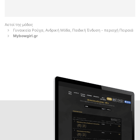
Αετοί της μόδας
Γυναικεία Ρούχα, Ανδρική Μόδα, Παιδική Ένδυση - περιοχή Πειραιά
Mybowgirl.gr