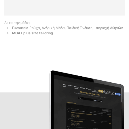
Αετοί της μόδας
Γυναικεία Ρούχα, Ανδρική Μόδα, Παιδική Ένδυση - περιοχή Αθηνών
MOAT plus size tailoring