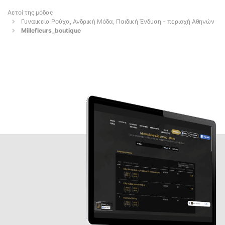
Αετοί της μόδας
Γυναικεία Ρούχα, Ανδρική Μόδα, Παιδική Ένδυση - περιοχή Αθηνών
Millefleurs_boutique