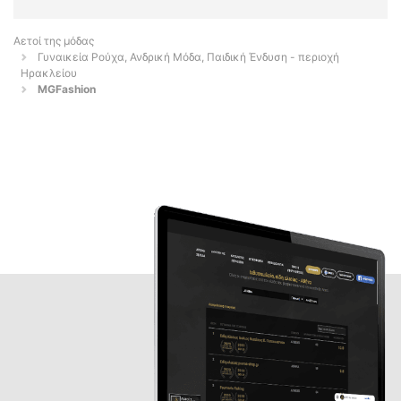
Αετοί της μόδας
Γυναικεία Ρούχα, Ανδρική Μόδα, Παιδική Ένδυση - περιοχή
Ηρακλείου
MGFashion