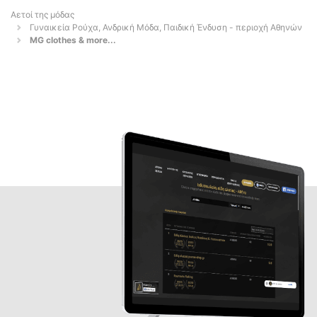
Αετοί της μόδας
Γυναικεία Ρούχα, Ανδρική Μόδα, Παιδική Ένδυση - περιοχή Αθηνών
MG clothes & more...