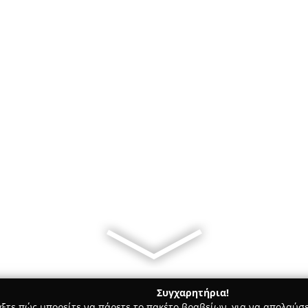
Συγχαρητήρια!
γξτε πώς μπορείτε να πάρετε το πακέτο βραβείων, για να απολαύσε