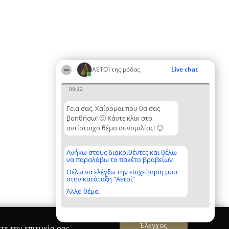
ΑΕΤΟΊ της μόδας
Live chat
09:42
Γεια σας. Χαίρομαι που θα σας
βοηθήσω! 🙂 Κάντε κλικ στο
αντίστοιχο θέμα συνομιλίας! 🙂
Ανήκω στους διακριθέντες και θέλω
να παραλάβω το πακέτο βραβείων
Θέλω να ελέγξω την επιχείρηση μου
στην κατάταξη "Αετοί"
Άλλο θέμα
Έλεγχος
τε την επιτυχία σας.