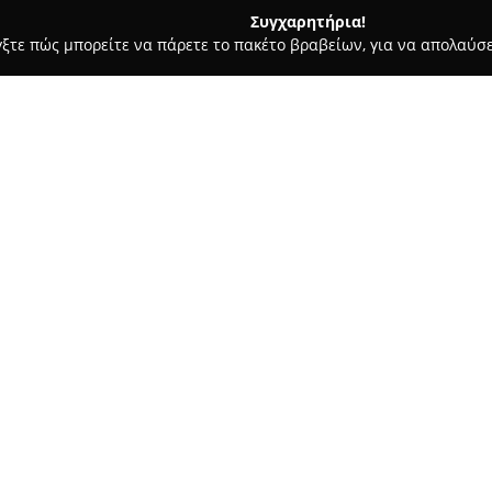
Συγχαρητήρια!
γξτε πώς μπορείτε να πάρετε το πακέτο βραβείων, για να απολαύσε
α, Παιδική Ένδυση - περιοχή Πέλλας
Trendy Fashion
Σχετικά με την εταιρεία:
Η
Trendy Fashion
, με έδρα τα
στον τομέα της γυναικείας μόδ
συλλογή ενδυμάτων που έχει πρ
ποικίλες ανάγκες και επιθυμί
Δείτε περισσότερα >>
αισθητική με υψηλή ποιότητα. 
αλλά και διαχρονικά κομμάτια
προσωπικό ύφος των πελατισσ
Το κατάστημα προσφέρει πλού
και επίσημες περιστάσεις, εξα