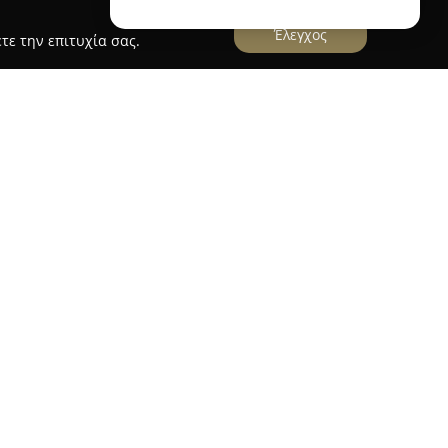
Έλεγχος
τε την επιτυχία σας.
 Γιαννιτσά, αποτελεί σημαντικό σημείο αναφοράς
ας στην Ελλάδα. Το κατάστημα ξεχωρίζει για τη
οσεκτικά επιλεγεί, προκειμένου να καλύψει τις
ες της σύγχρονης γυναίκας, συνδυάζοντας άψογη
Η Trendy Fashion διαθέτει τελευταία trends,
, προσφέροντας επιλογές που ενισχύουν το
ών.
σια γκάμα ενδυμάτων, καλύπτοντας casual αλλά
σφαλίζοντας έτσι την καταλληλότερη επιλογή για