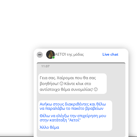
ΑΕΤΟΊ της μόδας
Live chat
11:07
Γεια σας. Χαίρομαι που θα σας
βοηθήσω! 🙂 Κάντε κλικ στο
αντίστοιχο θέμα συνομιλίας! 🙂
Ανήκω στους διακριθέντες και θέλω
να παραλάβω το πακέτο βραβείων
Θέλω να ελέγξω την επιχείρηση μου
στην κατάταξη "Αετοί"
Άλλο θέμα