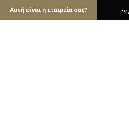
Αυτή είναι η εταιρεία σας?
Ελέ
Αετοί της μόδας
Γυναικεία Ρούχα, Ανδρική Μόδ
Trendy Fashion
8.3
(12)
Γιαννιτσά, χατζηδημητριου 2
Εμφάνιση αριθμού τηλεφώνου