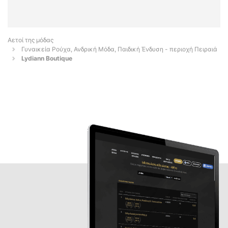
Αετοί της μόδας
Γυναικεία Ρούχα, Ανδρική Μόδα, Παιδική Ένδυση - περιοχή Πειραιά
Lydiann Boutique