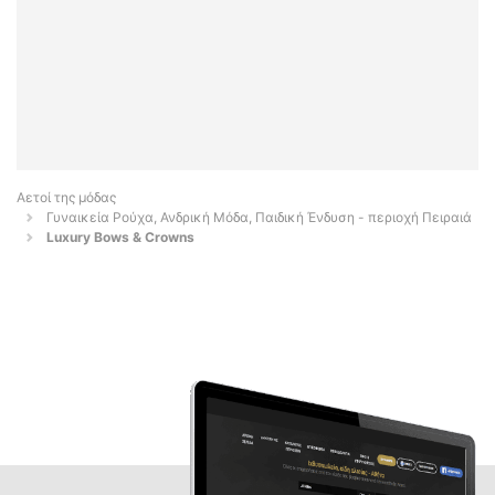
Αετοί της μόδας
Γυναικεία Ρούχα, Ανδρική Μόδα, Παιδική Ένδυση - περιοχή Πειραιά
Luxury Bows & Crowns