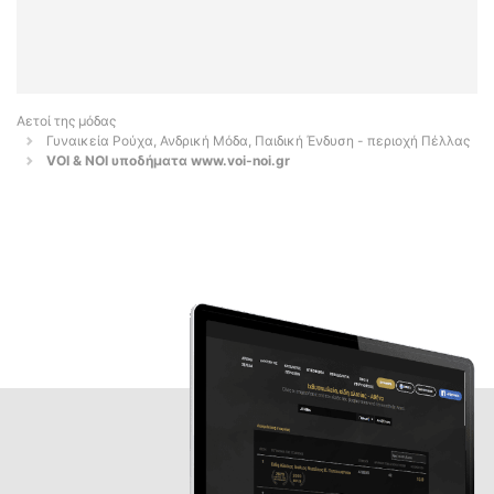
Αετοί της μόδας
Γυναικεία Ρούχα, Ανδρική Μόδα, Παιδική Ένδυση - περιοχή Πέλλας
VOI & NOI υποδήματα www.voi-noi.gr