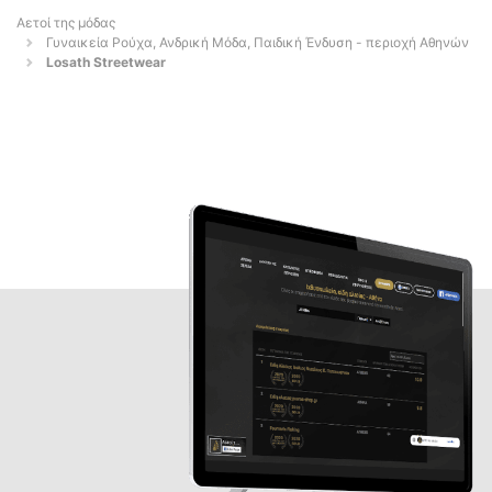
Αετοί της μόδας
Γυναικεία Ρούχα, Ανδρική Μόδα, Παιδική Ένδυση - περιοχή Αθηνών
Losath Streetwear