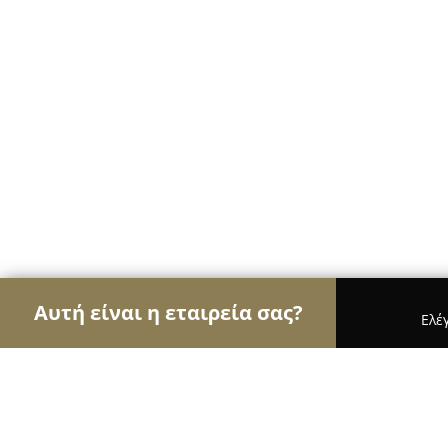
Αυτή είναι η εταιρεία σας?
Ελέ
Αετοί της μόδας
Γυναικεία Ρούχα, Ανδρική Μόδα