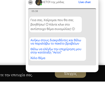
ΑΕΤΟΊ της μόδας
Live chat
05:38
Γεια σας. Χαίρομαι που θα σας
βοηθήσω! 🙂 Κάντε κλικ στο
αντίστοιχο θέμα συνομιλίας! 🙂
Ανήκω στους διακριθέντες και θέλω
να παραλάβω το πακέτο βραβείων
Θέλω να ελέγξω την επιχείρηση μου
στην κατάταξη "Αετοί"
Άλλο θέμα
Έλεγχος
τε την επιτυχία σας.