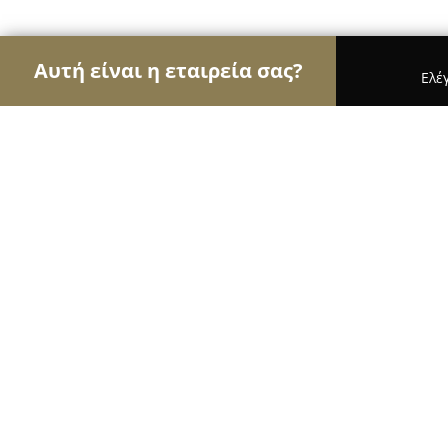
Αυτή είναι η εταιρεία σας?
Ελέ
Αετοί της μόδας
Γυναικεία Ρούχα, Ανδρική Μόδ
MAT FASHION Ερμού
9.2
(78)
Αθήνα, Ερμού 74