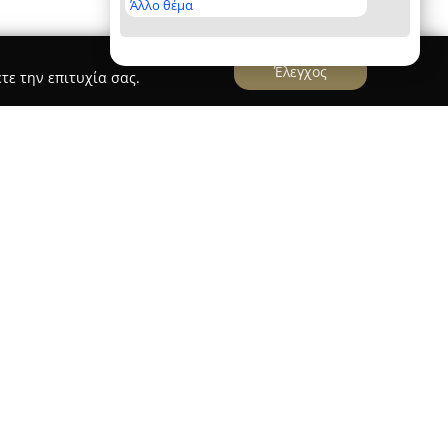
Άλλο θέμα
Έλεγχος
τε την επιτυχία σας.
αρχές το 1987, έχει αναδειχθεί σε οδηγό της
ς plus size μόδας, ενισχύοντας την παρουσία
ρες ανά τον κόσμο. Η εταιρεία τοποθετεί στο
 προσφέροντας σύγχρονες συλλογές που
καμπύλες, με στόχο την ανάδειξη της
 μιας δυναμικής στάσης ζωής.
ρμού 74 στην Αθήνα λειτουργεί ως Flagship
emium concept με βάση διεθνή πρότυπα. Εκεί