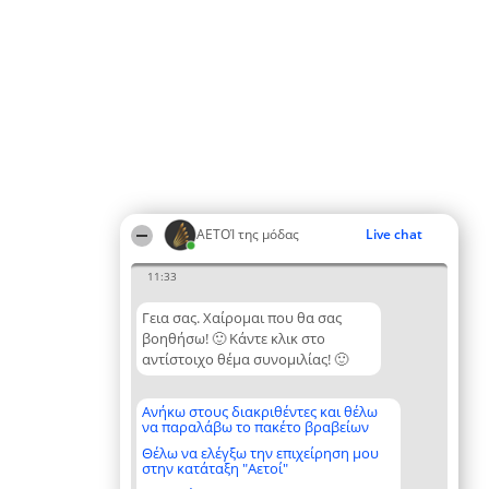
ΑΕΤΟΊ της μόδας
Live chat
11:33
Γεια σας. Χαίρομαι που θα σας
βοηθήσω! 🙂 Κάντε κλικ στο
αντίστοιχο θέμα συνομιλίας! 🙂
Ανήκω στους διακριθέντες και θέλω
να παραλάβω το πακέτο βραβείων
Θέλω να ελέγξω την επιχείρηση μου
στην κατάταξη "Αετοί"