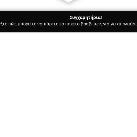
Συγχαρητήρια!
γξτε πώς μπορείτε να πάρετε το πακέτο βραβείων, για να απολαύσε
α, Παιδική Ένδυση - περιοχή Αθηνών
MAT FASHION Ερμού
Σχετικά με την εταιρεία:
Η
MAT FASHION Ερμού
, με απ
ελληνικής αγοράς στον χώρο τη
της σε περισσότερες από 50 χώ
επίκεντρο το body positivity,
Δείτε περισσότερα >>
απευθύνονται σε γυναίκες με 
προσωπικής μοναδικότητας και
Το κατάστημα στη διεύθυνση Ε
Store, παρουσιάζοντας ένα pr