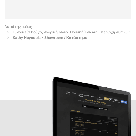
Αετοί της μόδας
Γυναικεία Ρούχα, Ανδρική Μόδα, Παιδική Ένδυση - περιοχή Αθηνών
Kathy Heyndels - Showroom / Κατάστημα