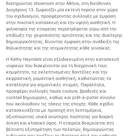
διατηρώντας showroom στην Αθήνα, στη διεύθυνση
Διοχάρους 13. Εμφανίζει μία εκτενή πορεία στον χώρο
του σχεδιασμού, προσφέροντας συλλογές με έμφαση
στην ποιοτική κατασκευή και την υψηλή αισθητική. Η
φιλοσοφία της εταιρείας περιστρέφεται γύρω από την
επιδίωξη της χειροποίητης αρτιότητας και της ιδιαίτερης
δημιουργικότητας, δίνοντας έμφαση στην ανάδειξη της
θηλυκότητας και της ατομικότητας κάθε γυναίκας.
Η Kathy Heyndels είναι εξειδικευμένη στην κατασκευή
νυφικών που διακρίνονται για τη διαχρονική τους
κομψότητα, τις εκλεπτυσμένες δαντέλες και την
εκφραστική, ρομαντική αισθητική, καθιστώντας τα
κατάλληλα για σημαντικές στιγμές. Παράλληλα,
προσφέρει συλλογές haute couture, βραδινές και
cocktail δημιουργίες, καθώς και prêt-à-porter σύνολα
που ακολουθούν τις τάσεις της εποχής. Κάθε σχέδιο
κατασκευάζεται με προσοχή στη λεπτομέρεια,
αξιοποιώντας υλικά ανώτερης ποιότητας για διαρκή
άνεση και κλασικό ύφος. Η εταιρεία δεσμεύεται στη
βέλτιστη εξυπηρέτηση των πελατών, δημιουργώντας
ενδύματα που τονίζουν το ιδιαίτερο στυλ του καθενός.