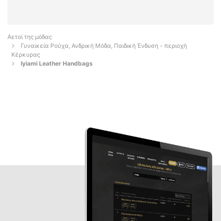
Αετοί της μόδας
Γυναικεία Ρούχα, Ανδρική Μόδα, Παιδική Ένδυση - περιοχή
Κέρκυρας
Iyiami Leather Handbags