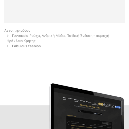
Αετοί της μόδας
Γυναικεία Ρούχα, Ανδρική Μόδα, Παιδική Ένδυση - περιοχή
Ηράκλειο Κρήτης
Fabulous fashion