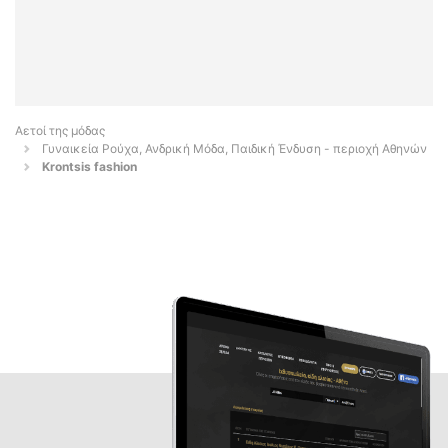
Αετοί της μόδας
Γυναικεία Ρούχα, Ανδρική Μόδα, Παιδική Ένδυση - περιοχή Αθηνών
Krontsis fashion