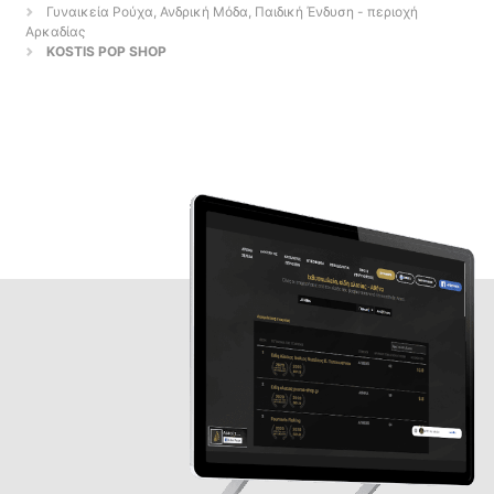
Γυναικεία Ρούχα, Ανδρική Μόδα, Παιδική Ένδυση - περιοχή
Αρκαδίας
KOSTIS POP SHOP