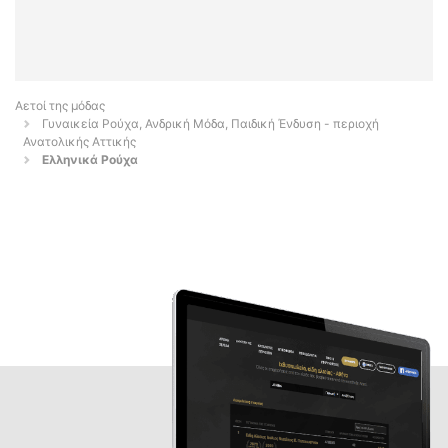
Αετοί της μόδας
Γυναικεία Ρούχα, Ανδρική Μόδα, Παιδική Ένδυση - περιοχή
Ανατολικής Αττικής
Ελληνικά Ρούχα