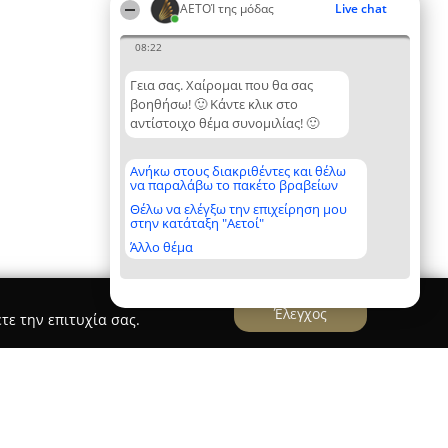
ΑΕΤΟΊ της μόδας
Live chat
08:22
Γεια σας. Χαίρομαι που θα σας
βοηθήσω! 🙂 Κάντε κλικ στο
αντίστοιχο θέμα συνομιλίας! 🙂
Ανήκω στους διακριθέντες και θέλω
να παραλάβω το πακέτο βραβείων
Θέλω να ελέγξω την επιχείρηση μου
στην κατάταξη "Αετοί"
Άλλο θέμα
Έλεγχος
τε την επιτυχία σας.