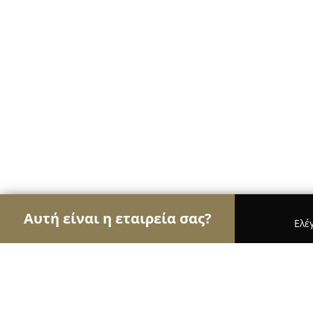
Αυτή είναι η εταιρεία σας?
Ελέ
Αετοί της μόδας
Γυναικεία Ρούχα, Ανδρική Μόδ