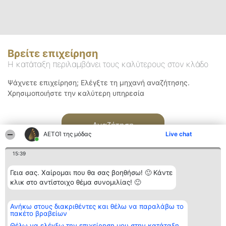
Βρείτε επιχείρηση
Η κατάταξη περιλαμβάνει τους καλύτερους στον κλάδο
Ψάχνετε επιχείρηση; Ελέγξτε τη μηχανή αναζήτησης.
Χρησιμοποιήστε την καλύτερη υπηρεσία
Αναζήτηση
ΑΕΤΟΊ της μόδας
Live chat
15:39
Γεια σας. Χαίρομαι που θα σας βοηθήσω! 🙂 Κάντε
κλικ στο αντίστοιχο θέμα συνομιλίας! 🙂
Διοργανωτής της
Κατάταξη
Επικοινωνία
Ανήκω στους διακριθέντες και θέλω να παραλάβω το
κατάταξης
Διακριθέντες
Επικοινωνία
πακέτο βραβείων
BEAUTIFUL COMPANY
Λίστα όλων
Μονοπρόσωπη ΙΚΕ
των
Θέλω να ελέγξω την επιχείρηση μου στην κατάταξη