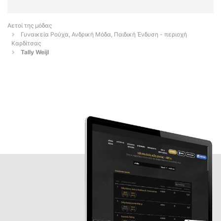
Αετοί της μόδας
Γυναικεία Ρούχα, Ανδρική Μόδα, Παιδική Ένδυση - περιοχή
Καρδίτσας
Tally Weijl