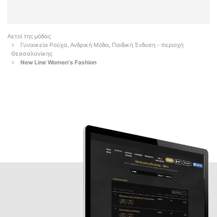
Αετοί της μόδας
Γυναικεία Ρούχα, Ανδρική Μόδα, Παιδική Ένδυση - περιοχή
Θεσσαλονίκης
New Line Women's Fashion