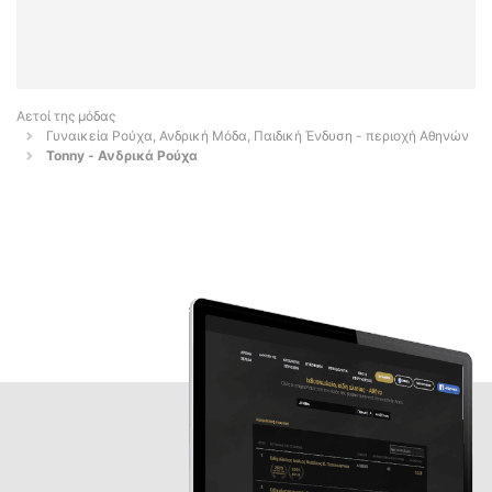
Αετοί της μόδας
Γυναικεία Ρούχα, Ανδρική Μόδα, Παιδική Ένδυση - περιοχή Αθηνών
Tonny - Ανδρικά Ρούχα