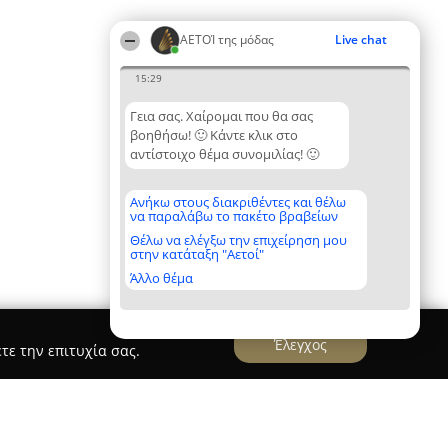
ΑΕΤΟΊ της μόδας
Live chat
15:29
Γεια σας. Χαίρομαι που θα σας
βοηθήσω! 🙂 Κάντε κλικ στο
αντίστοιχο θέμα συνομιλίας! 🙂
Ανήκω στους διακριθέντες και θέλω
να παραλάβω το πακέτο βραβείων
Θέλω να ελέγξω την επιχείρηση μου
στην κατάταξη "Αετοί"
Άλλο θέμα
Έλεγχος
τε την επιτυχία σας.