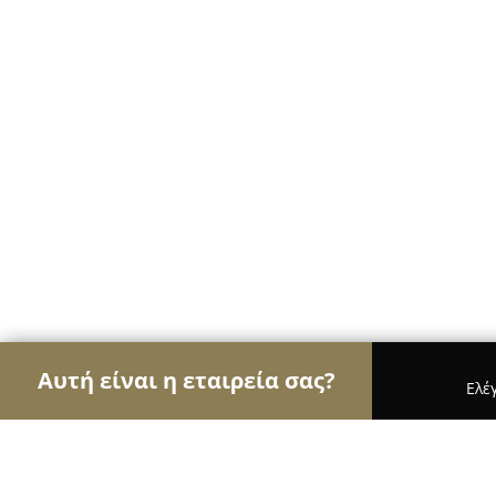
Αυτή είναι η εταιρεία σας?
Ελέ
Αετοί της μόδας
Γυναικεία Ρούχα, Ανδρική Μόδ