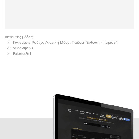
Αετοί της μόδας
Γυναικεία Ρούχα, Ανδρική Μόδα, Παιδική Ένδυση - περιοχή
Δωδεκανήσου
Fabric Art