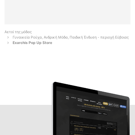
Αετοί της μόδας
Γυναικεία Ρούχα, Ανδρική Μόδα, Παιδική Ένδυση - περιοχή Εύβοιας
Exarchis Pop Up Store