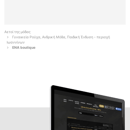
Αετοί της μόδας
Γυναικεία Ρούχα, Ανδρική Μόδα, Παιδική Ένδυση - περιοχή
Ιωαννίνων
ENA boutique