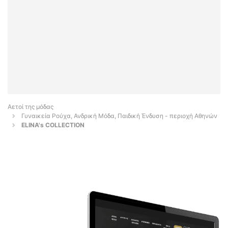
Αετοί της μόδας
Γυναικεία Ρούχα, Ανδρική Μόδα, Παιδική Ένδυση - περιοχή Αθηνών
ELINA's COLLECTION