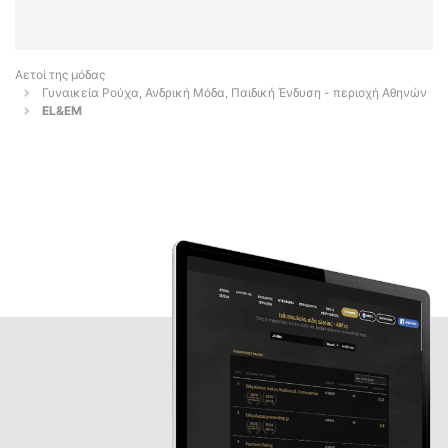
Αετοί της μόδας
Γυναικεία Ρούχα, Ανδρική Μόδα, Παιδική Ένδυση - περιοχή Αθηνών
EL&EM