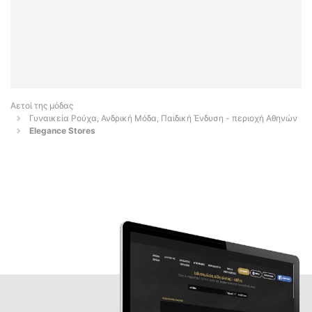
Αετοί της μόδας
Γυναικεία Ρούχα, Ανδρική Μόδα, Παιδική Ένδυση - περιοχή Αθηνών
Elegance Stores