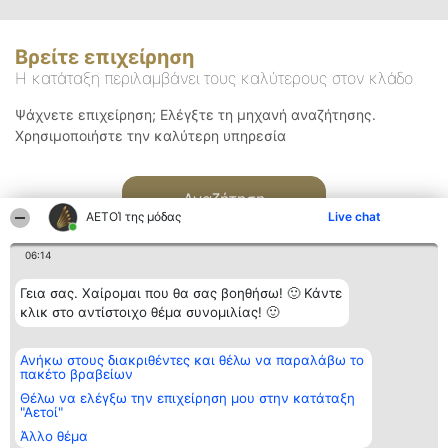
Βρείτε επιχείρηση
Η κατάταξη περιλαμβάνει τους καλύτερους στον κλάδο
Ψάχνετε επιχείρηση; Ελέγξτε τη μηχανή αναζήτησης.
Χρησιμοποιήστε την καλύτερη υπηρεσία
Αναζήτηση
ΑΕΤΟΊ της μόδας
Live chat
06:14
Γεια σας. Χαίρομαι που θα σας βοηθήσω! 🙂 Κάντε
κλικ στο αντίστοιχο θέμα συνομιλίας! 🙂
Διοργανωτής της
Κατάταξη
Επικοινωνία
Ανήκω στους διακριθέντες και θέλω να παραλάβω το
κατάταξης
Διακριθέντες
Επικοινωνία
πακέτο βραβείων
BEAUTIFUL COMPANY
Λίστα όλων
Μονοπρόσωπη ΙΚΕ
των
Θέλω να ελέγξω την επιχείρηση μου στην κατάταξη
ΤΗΛ. ΕΠΙΚΟΙΝΩΝΙΑΣ:
διακριθέντων
"Αετοί"
2104128019
Μεθοδολογία
Άλλο θέμα
email:
Όροι &