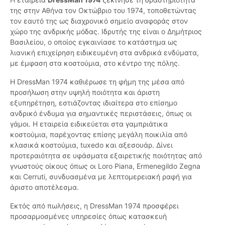
της στην Αθήνα τον Οκτώβριο του 1974, τοποθετώντας
τον εαυτό της ως διαχρονικό σημείο αναφοράς στον
χώρο της ανδρικής μόδας. Ιδρυτής της είναι ο Δημήτριος
Βασιλείου, ο οποίος εγκαινίασε το κατάστημα ως
λιανική επιχείρηση ειδικευμένη στα ανδρικά ενδύματα,
με έμφαση στα κοστούμια, στο κέντρο της πόλης.
Η DressMan 1974 καθιέρωσε τη φήμη της μέσα από
προσήλωση στην υψηλή ποιότητα και άριστη
εξυπηρέτηση, εστιάζοντας ιδιαίτερα στο επίσημο
ανδρικό ένδυμα για σημαντικές περιστάσεις, όπως οι
γάμοι. Η εταιρεία ειδικεύεται στα γαμπριάτικα
κοστούμια, παρέχοντας επίσης μεγάλη ποικιλία από
κλασικά κοστούμια, tuxedo και αξεσουάρ. Δίνει
προτεραιότητα σε υφάσματα εξαιρετικής ποιότητας από
γνωστούς οίκους όπως οι Loro Piana, Ermenegildo Zegna
και Cerruti, συνδυασμένα με λεπτομερειακή ραφή για
άριστο αποτέλεσμα.
Εκτός από πωλήσεις, η DressMan 1974 προσφέρει
προσαρμοσμένες υπηρεσίες όπως κατασκευή