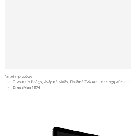
Αετοί της μόδας
Γυναικεία Ρούχα, Ανδρική Μόδα, Παιδική Ένδυση - περιοχή Αθηνών
DressMan 1974