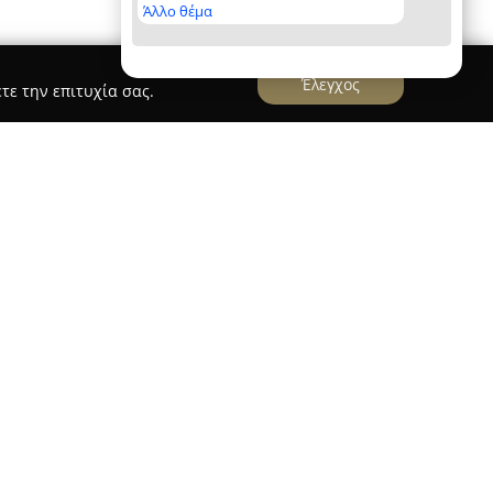
Άλλο θέμα
Έλεγχος
τε την επιτυχία σας.
γυναικεία μπουτίκ που βρίσκεται στο Περιστέρι
 στην παροχή ολοκληρωμένης εμπειρίας μόδας. Το
ισκέπτες του μοντέρνα ρούχα για κάθε τύπο
τις καθημερινές ανάγκες όσο και τις πιο
Ιδιαίτερη έμφαση δίνεται στην ποιότητα των
κτική ανανέωση των συλλογών, με καινούρια
 εβδομάδα και να ακολουθούν τις τάσεις της