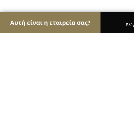
Αυτή είναι η εταιρεία σας?
Ελέ
Αετοί της μόδας
Γυναικεία Ρούχα, Ανδρική Μόδ
DimΑge
9.4
(34)
Περιστέρι, Πελασγίας 117