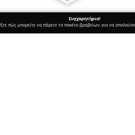
Συγχαρητήρια!
γξτε πώς μπορείτε να πάρετε το πακέτο βραβείων, για να απολαύσε
α, Παιδική Ένδυση - περιοχή Αθηνών
DimΑge
Σχετικά με την εταιρεία:
Η
DimAge
είναι μια σύγχρονη 
της Αττικής και εξειδικεύεται
κατάστημα προσφέρει στους επ
περίστασης, καλύπτοντας τόσο 
Δείτε περισσότερα >>
επίσημες, βραδινές επιλογές. 
υφασμάτων καθώς και στην τα
προϊόντα να εντάσσονται κάθε
εποχής.