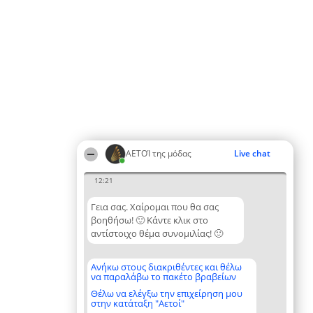
ΑΕΤΟΊ της μόδας
Live chat
12:21
Γεια σας. Χαίρομαι που θα σας
βοηθήσω! 🙂 Κάντε κλικ στο
αντίστοιχο θέμα συνομιλίας! 🙂
Ανήκω στους διακριθέντες και θέλω
να παραλάβω το πακέτο βραβείων
Θέλω να ελέγξω την επιχείρηση μου
στην κατάταξη "Αετοί"