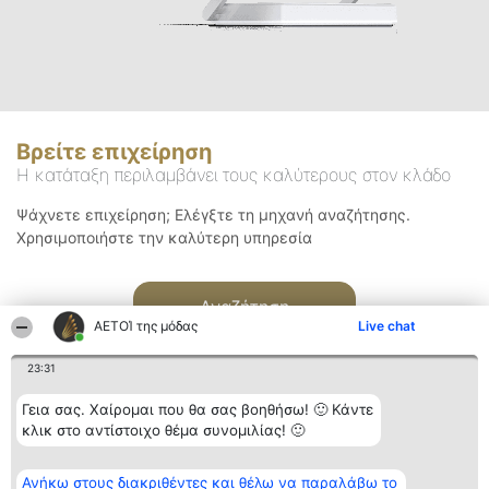
Βρείτε επιχείρηση
Η κατάταξη περιλαμβάνει τους καλύτερους στον κλάδο
Ψάχνετε επιχείρηση; Ελέγξτε τη μηχανή αναζήτησης.
Χρησιμοποιήστε την καλύτερη υπηρεσία
Αναζήτηση
ΑΕΤΟΊ της μόδας
Live chat
23:31
Γεια σας. Χαίρομαι που θα σας βοηθήσω! 🙂 Κάντε
κλικ στο αντίστοιχο θέμα συνομιλίας! 🙂
Διοργανωτής της
Κατάταξη
Επικοινωνία
Ανήκω στους διακριθέντες και θέλω να παραλάβω το
κατάταξης
Διακριθέντες
Επικοινωνία