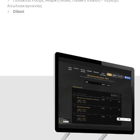
Γυναικεία Ρούχα, Ανδρική Μόδα, Παιδική Ένδυση - περιοχή
Αιτωλοακαρνανίας
Diliani