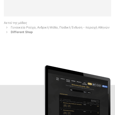
Αετοί της μόδας
Γυναικεία Ρούχα, Ανδρική Μόδα, Παιδική Ένδυση - περιοχή Αθηνών
Different Shop