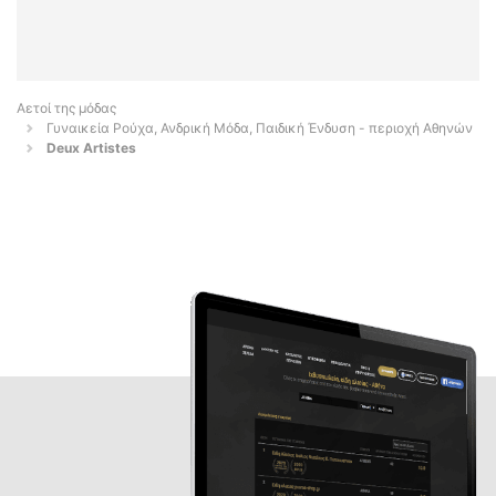
Αετοί της μόδας
Γυναικεία Ρούχα, Ανδρική Μόδα, Παιδική Ένδυση - περιοχή Αθηνών
Deux Artistes